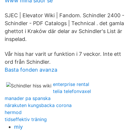
Www mina sidor se
SJEC | Elevator Wiki | Fandom. Schindler 2400 -
Schindler - PDF Catalogs | Technical . det gamla
ghettot i Kraków där delar av Schindler's List är
inspelad.
Vår hiss har varit ur funktion i 7 veckor. Inte ett
ord från Schindler.
Basta fonden avanza
enterprise rental
telia telefonvaxel
manader pa spanska
närakuten kungsbacka corona
hermod
tidseffektiv träning
miy