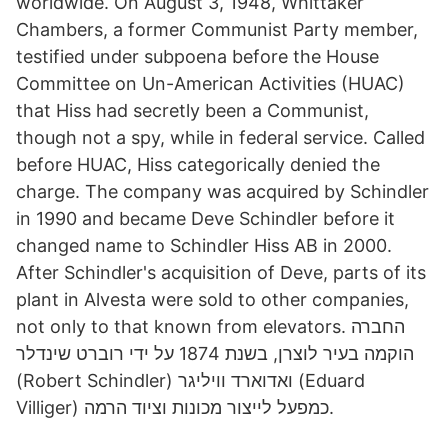
worldwide. On August 3, 1948, Whittaker
Chambers, a former Communist Party member,
testified under subpoena before the House
Committee on Un-American Activities (HUAC)
that Hiss had secretly been a Communist,
though not a spy, while in federal service. Called
before HUAC, Hiss categorically denied the
charge. The company was acquired by Schindler
in 1990 and became Deve Schindler before it
changed name to Schindler Hiss AB in 2000.
After Schindler's acquisition of Deve, parts of its
plant in Alvesta were sold to other companies,
not only to that known from elevators. החברה
הוקמה בעיר לוצרן, בשנת 1874 על ידי רוברט שינדלר
(Robert Schindler) ואדוארד וויליגר (Eduard
Villiger) כמפעל לייצור מכונות וציוד הרמה.