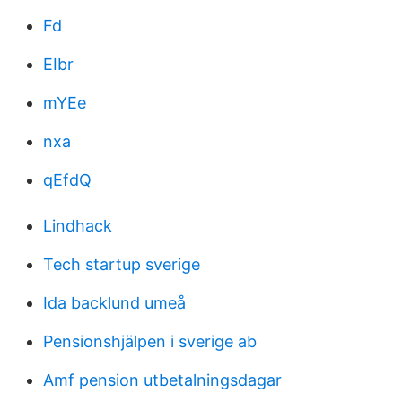
Fd
EIbr
mYEe
nxa
qEfdQ
Lindhack
Tech startup sverige
Ida backlund umeå
Pensionshjälpen i sverige ab
Amf pension utbetalningsdagar