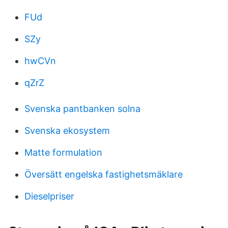
FUd
SZy
hwCVn
qZrZ
Svenska pantbanken solna
Svenska ekosystem
Matte formulation
Översätt engelska fastighetsmäklare
Dieselpriser