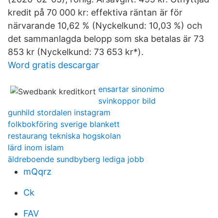
kredit på 70 000 kr: effektiva räntan är för
närvarande 10,62 % (Nyckelkund: 10,03 %) och
det sammanlagda belopp som ska betalas är 73
853 kr (Nyckelkund: 73 653 kr*).
Word gratis descargar
ensartar sinonimo
svinkoppor bild
gunhild stordalen instagram
folkbokföring sverige blankett
restaurang tekniska hogskolan
lärd inom islam
äldreboende sundbyberg lediga jobb
mQqrz
Ck
FAV