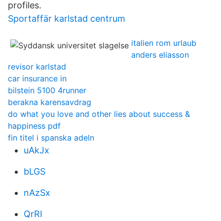
profiles.
Sportaffär karlstad centrum
italien rom urlaub
anders eliasson
revisor karlstad
car insurance in
bilstein 5100 4runner
berakna karensavdrag
do what you love and other lies about success &
happiness pdf
fin titel i spanska adeln
uAkJx
bLGS
nAzSx
QrRI